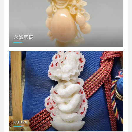
六瓢箪桜
kulika