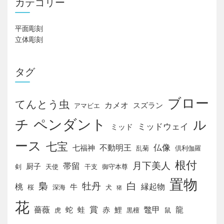
カテゴリー
ゲ
平面彫刻
ー
立体彫刻
シ
タグ
ョ
ン
ブロー
てんとう虫
カメオ
スズラン
アマビエ
チ
ペンダント
ル
ミッドウェイ
ミッド
ース
七宝
仏像
不動明王
七福神
乱菊
倶利伽羅
根付
月下美人
帯留
厨子
剣
天使
干支
御守本尊
置物
白
梟
牡丹
桃
縁起物
牛
桜
深海
犬
猪
花
賞
薔薇
鼈甲
龍
蛇
蛙
赤
鯉
虎
黒檀
鼠