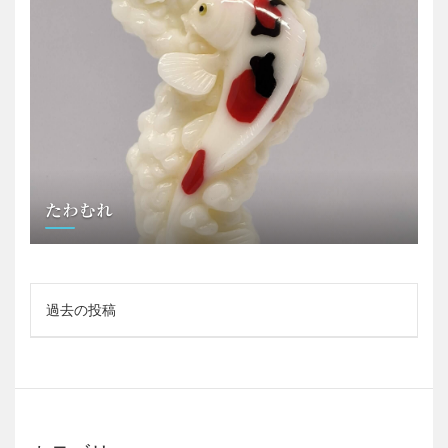
たわむれ
投
過去の投稿
稿
ナ
ビ