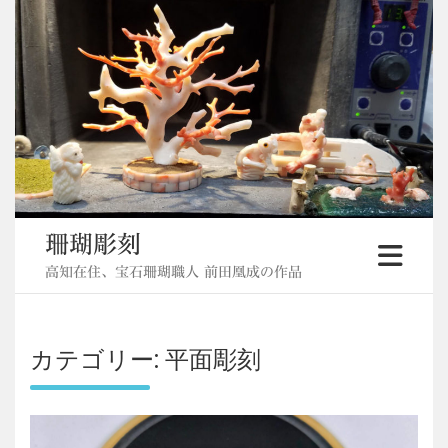
Skip
to
content
珊瑚彫刻
高知在住、宝石珊瑚職人 前田凰成の作品
カテゴリー:
平面彫刻