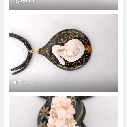
天道紫陽花
蛇と蛙