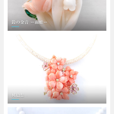
鈴の金音 ー雨蛙ー
桃色想