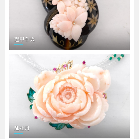
鼈甲華火
乱牡丹