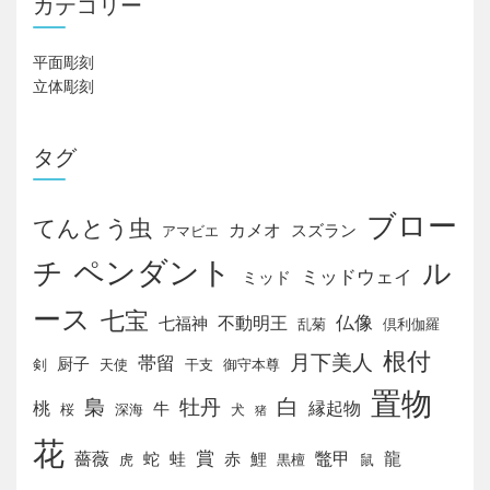
カテゴリー
ゲ
平面彫刻
ー
立体彫刻
シ
タグ
ョ
ン
ブロー
てんとう虫
カメオ
スズラン
アマビエ
チ
ペンダント
ル
ミッドウェイ
ミッド
ース
七宝
仏像
不動明王
七福神
乱菊
倶利伽羅
根付
月下美人
帯留
厨子
剣
天使
干支
御守本尊
置物
白
梟
牡丹
桃
縁起物
牛
桜
深海
犬
猪
花
賞
薔薇
鼈甲
龍
蛇
蛙
赤
鯉
虎
黒檀
鼠