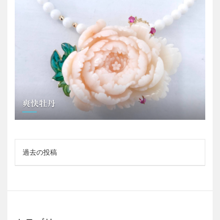
爽快牡丹
投
過去の投稿
稿
ナ
ビ