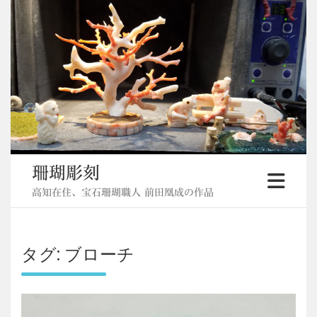
Skip
to
content
珊瑚彫刻
高知在住、宝石珊瑚職人 前田凰成の作品
タグ:
ブローチ