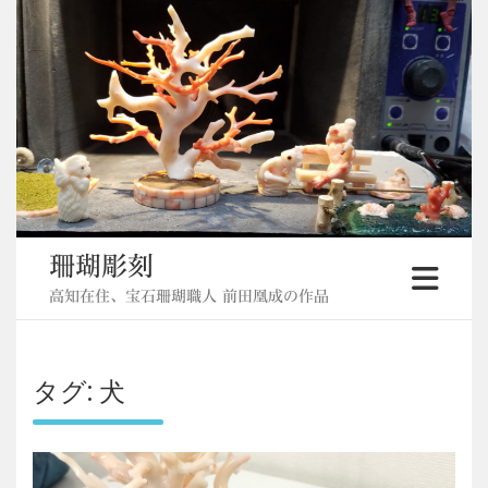
Skip
to
content
珊瑚彫刻
高知在住、宝石珊瑚職人 前田凰成の作品
タグ:
犬