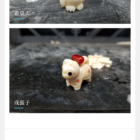
着梟犬
戌張子