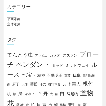
カテゴリー
平面彫刻
立体彫刻
タグ
ブロー
てんとう虫
カメオ
スズラン
アマビエ
チ
ペンダント
ル
ミッドウェイ
ミッド
ース
七宝
仏像
不動明王
七福神
乱菊
倶利伽羅
根付
月下美人
帯留
厨子
剣
天使
干支
御守本尊
置物
白
梟
牡丹
桃
縁起物
牛
桜
深海
犬
猪
花
賞
薔薇
鼈甲
龍
蛇
蛙
赤
鯉
虎
黒檀
鼠