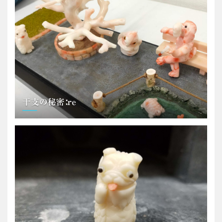
干支の秘密∶re