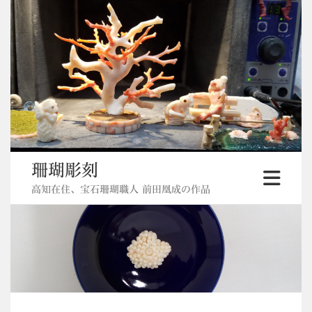
Skip
to
content
珊瑚彫刻
高知在住、宝石珊瑚職人 前田凰成の作品