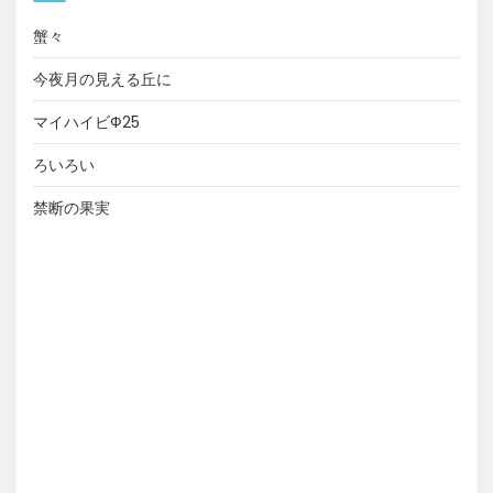
蟹々
今夜月の見える丘に
マイハイビФ25
ろいろい
禁断の果実