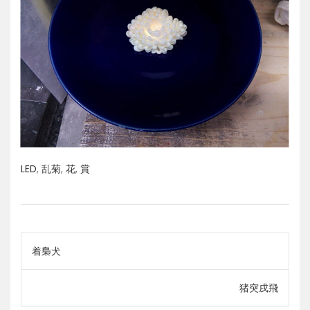
LED
,
乱菊
,
花
,
賞
投
着梟犬
稿
猪突戌飛
ナ