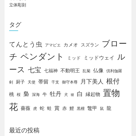
立体彫刻
タグ
ブロー
てんとう虫
カメオ
スズラン
アマビエ
チ
ペンダント
ル
ミッドウェイ
ミッド
ース
七宝
仏像
不動明王
七福神
乱菊
倶利伽羅
根付
月下美人
帯留
厨子
剣
天使
干支
御守本尊
置物
白
梟
牡丹
桃
縁起物
牛
桜
深海
犬
猪
花
賞
薔薇
鼈甲
龍
蛇
蛙
赤
鯉
虎
黒檀
鼠
最近の投稿