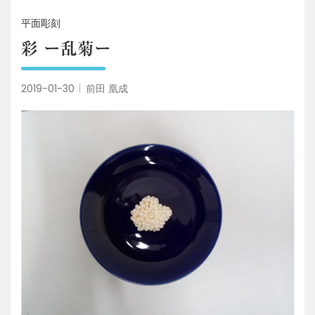
平面彫刻
彩 ー乱菊ー
2019-01-30
前田 凰成