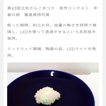
第43回土佐さんごまつり 名作コンテスト 平
面の部 審査員特別賞
彫った期間、約三か月。技量の無さを時間で補
填し、LEDを使って透過させるという反則技を
使用。
ミッドウェイ珊瑚、陶器の皿、LEDライトを使
用。