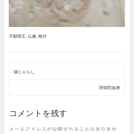
不動明王
,
仏像
,
根付
投
猫じゃらし
稿
阿弥陀如来
ナ
ビ
コメントを残す
ゲ
メールアドレスが公開されることはありませ
ー