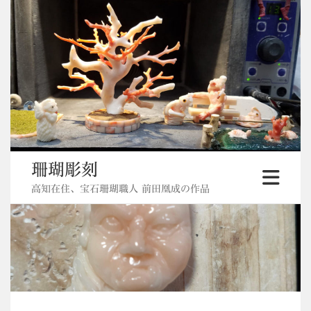
Skip
to
content
珊瑚彫刻
高知在住、宝石珊瑚職人 前田凰成の作品