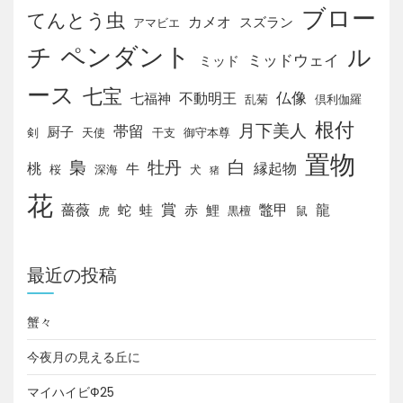
ブロー
てんとう虫
カメオ
スズラン
アマビエ
チ
ペンダント
ル
ミッドウェイ
ミッド
ース
七宝
仏像
不動明王
七福神
乱菊
倶利伽羅
根付
月下美人
帯留
厨子
剣
天使
干支
御守本尊
置物
白
梟
牡丹
桃
縁起物
牛
桜
深海
犬
猪
花
賞
薔薇
鼈甲
龍
蛇
蛙
赤
鯉
虎
黒檀
鼠
最近の投稿
蟹々
今夜月の見える丘に
マイハイビФ25