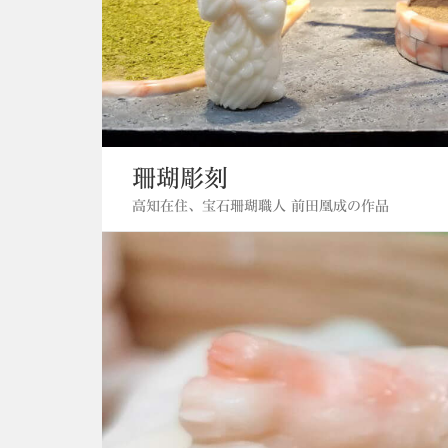
珊瑚彫刻
高知在住、宝石珊瑚職人 前田凰成の作品