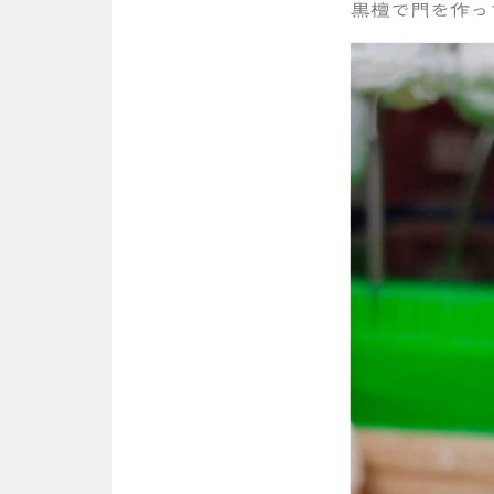
黒檀で門を作っ