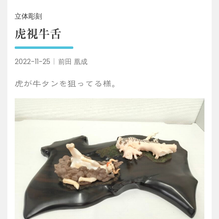
立体彫刻
虎視牛舌
2022-11-25
前田 凰成
虎が牛タンを狙ってる様。