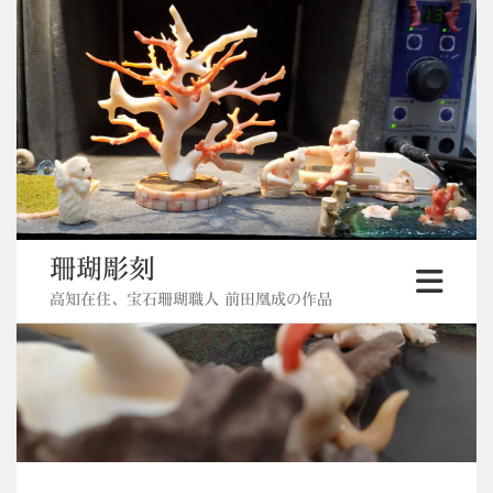
Skip
to
content
珊瑚彫刻
高知在住、宝石珊瑚職人 前田凰成の作品