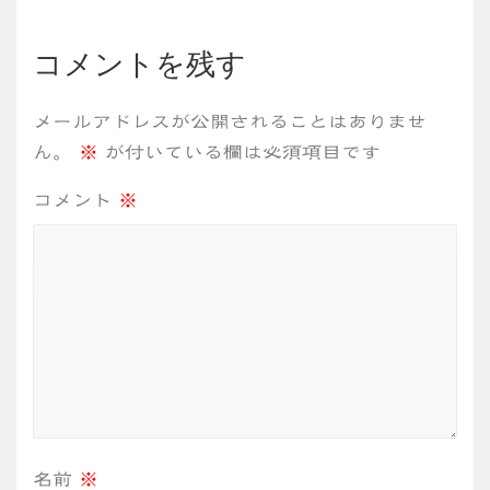
ビ
コメントを残す
ゲ
メールアドレスが公開されることはありませ
ー
ん。
※
が付いている欄は必須項目です
シ
コメント
※
ョ
ン
名前
※