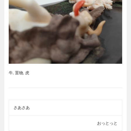
牛
,
置物
,
虎
投
さあさあ
稿
おっとっと
ナ