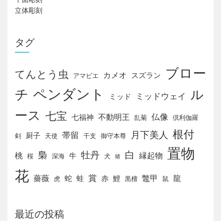
立体彫刻
タグ
ブロー
てんとう虫
カメオ
スズラン
アマビエ
チ
ペンダント
ル
ミッドウェイ
ミッド
ース
七宝
仏像
不動明王
七福神
乱菊
倶利伽羅
根付
月下美人
帯留
厨子
剣
天使
干支
御守本尊
置物
白
梟
牡丹
桃
縁起物
牛
桜
深海
犬
猪
花
賞
薔薇
鼈甲
龍
蛇
蛙
赤
鯉
虎
黒檀
鼠
最近の投稿