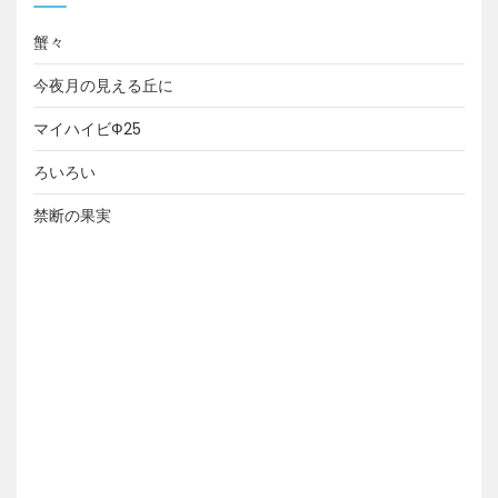
蟹々
今夜月の見える丘に
マイハイビФ25
ろいろい
禁断の果実